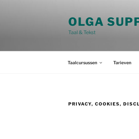
Ga
naar
OLGA SUP
de
inhoud
Taal & Tekst
Taalcursussen
Tarieven
PRIVACY, COOKIES, DIS