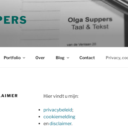
PERS
Portfolio
Over
Blog
Contact
Privacy, co
CLAIMER
Hier vindt u mijn:
privacybeleid
;
cookiemelding
en
disclaimer
.