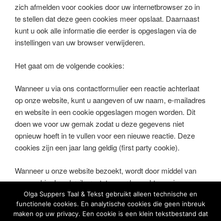
zich afmelden voor cookies door uw internetbrowser zo in
te stellen dat deze geen cookies meer opslaat. Daarnaast
kunt u ook alle informatie die eerder is opgeslagen via de
instellingen van uw browser verwijderen.
Het gaat om de volgende cookies:
Wanneer u via ons contactformulier een reactie achterlaat
op onze website, kunt u aangeven of uw naam, e-mailadres
en website in een cookie opgeslagen mogen worden. Dit
doen we voor uw gemak zodat u deze gegevens niet
opnieuw hoeft in te vullen voor een nieuwe reactie. Deze
cookies zijn een jaar lang geldig (first party cookie).
Wanneer u onze website bezoekt, wordt door middel van
een cookie de gebruikersstatus per bezochte pagina
bijgehouden en het paginabezoek dus opgeslagen. Deze
Olga Suppers Taal & Tekst gebruikt alleen technische en
functionele cookies. En analytische cookies die geen inbreuk
cookie en opslag vervalt bij beëindiging van elke sessie
maken op uw privacy. Een cookie is een klein tekstbestand dat
(first party cookie).