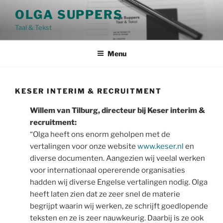
Ga
OLGA SUPPERS
naar
Taal & Tekst
de
inhoud
Menu
KESER INTERIM & RECRUITMENT
Willem van Tilburg, directeur bij Keser interim &
recruitment:
“Olga heeft ons enorm geholpen met de
vertalingen voor onze website
www.keser.nl
en
diverse documenten. Aangezien wij veelal werken
voor internationaal opererende organisaties
hadden wij diverse Engelse vertalingen nodig. Olga
heeft laten zien dat ze zeer snel de materie
begrijpt waarin wij werken, ze schrijft goedlopende
teksten en ze is zeer nauwkeurig. Daarbij is ze ook