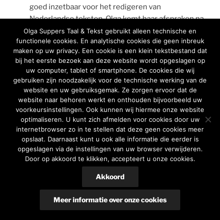
goed inzetbaar voor het redigeren van
Nederlandse teksten. Olga komt haar afspraken na
en haalt altijd de deadlines.”
Olga Suppers Taal & Tekst gebruikt alleen technische en
functionele cookies. En analytische cookies die geen inbreuk
maken op uw privacy. Een cookie is een klein tekstbestand dat
bij het eerste bezoek aan deze website wordt opgeslagen op
uw computer, tablet of smartphone. De cookies die wij
gebruiken zijn noodzakelijk voor de technische werking van de
website en uw gebruiksgemak. Ze zorgen ervoor dat de
website naar behoren werkt en onthouden bijvoorbeeld uw
voorkeursinstellingen. Ook kunnen wij hiermee onze website
Cookiemelding
Ondersteund door WordPress
optimaliseren. U kunt zich afmelden voor cookies door uw
internetbrowser zo in te stellen dat deze geen cookies meer
opslaat. Daarnaast kunt u ook alle informatie die eerder is
opgeslagen via de instellingen van uw browser verwijderen.
Door op akkoord te klikken, accepteert u onze cookies.
Akkoord
Meer informatie over onze cookies