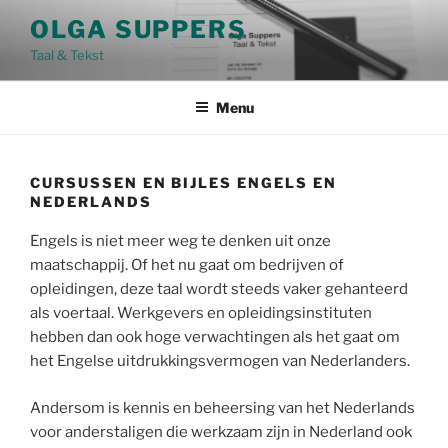
Ga
OLGA SUPPERS
naar
Taal & Tekst
de
inhoud
Menu
CURSUSSEN EN BIJLES ENGELS EN
NEDERLANDS
Engels is niet meer weg te denken uit onze
maatschappij. Of het nu gaat om bedrijven of
opleidingen, deze taal wordt steeds vaker gehanteerd
als voertaal. Werkgevers en opleidingsinstituten
hebben dan ook hoge verwachtingen als het gaat om
het Engelse uitdrukkingsvermogen van Nederlanders.
Andersom is kennis en beheersing van het Nederlands
voor anderstaligen die werkzaam zijn in Nederland ook