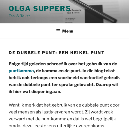
Ga
OLGA SUPPERS
naar
Taal & Tekst
de
inhoud
Menu
DE DUBBELE PUNT: EEN HEIKEL PUNT
Enige tijd geleden schreef ik over het gebruik van de
puntkomma
, de komma en de punt. In die blogtekst
heb ik ook terloops een voorbeeld van foutief gebruik
van de dubbele punt ter sprake gebracht. Daarop wil
ik hier wat dieper ingaan.
Want ik merk dat het gebruik van de dubbele punt door
veel mensen als lastig ervaren wordt. Zij wordt vaak
verward met de puntkomma en dat is wel begrijpelijk
omdat deze leestekens uiterlijke overeenkomst