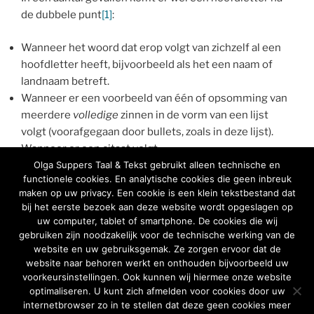
de dubbele punt
[1]
:
Wanneer het woord dat erop volgt van zichzelf al een
hoofdletter heeft, bijvoorbeeld als het een naam of
landnaam betreft.
Wanneer er een voorbeeld van één of opsomming van
meerdere
volledige
zinnen in de vorm van een lijst
volgt (voorafgegaan door bullets, zoals in deze lijst).
Wanneer er een citaat volgt.
Na een losse aanduiding als
Let op
,
Tip
,
Advies
of
Olga Suppers Taal & Tekst gebruikt alleen technische en
functionele cookies. En analytische cookies die geen inbreuk
Opmerking
.
maken op uw privacy. Een cookie is een klein tekstbestand dat
bij het eerste bezoek aan deze website wordt opgeslagen op
Hopelijk hebben jullie iets aan deze verduidelijking
uw computer, tablet of smartphone. De cookies die wij
omtrent het gebruik van de dubbele punt.
gebruiken zijn noodzakelijk voor de technische werking van de
website en uw gebruiksgemak. Ze zorgen ervoor dat de
website naar behoren werkt en onthouden bijvoorbeeld uw
[1]
Bron:
voorkeursinstellingen. Ook kunnen wij hiermee onze website
https://onzetaal.nl/taaladvies/advies/hoofdletter-na-
optimaliseren. U kunt zich afmelden voor cookies door uw
dubbele-punt
internetbrowser zo in te stellen dat deze geen cookies meer