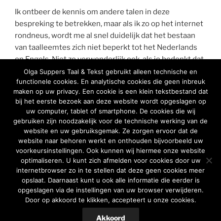
Ik ontbeer de kennis om andere talen in deze
bespreking te betrekken, maar als ik zo op het internet
rondneus, wordt me al snel duidelijk dat het bestaan
van taalleemtes zich niet beperkt tot het Nederlands
en Engels. Niet zo verwonderlijk ook, als je bedenkt dat
woorden soms simpelweg niet aan de orde zijn in de
Olga Suppers Taal & Tekst gebruikt alleen technische en
functionele cookies. En analytische cookies die geen inbreuk
cultuur van een land of soms gewoon direct uit een
maken op uw privacy. Een cookie is een klein tekstbestand dat
andere taal overgenomen worden. Afijn, een begrip dat
bij het eerste bezoek aan deze website wordt opgeslagen op
regelmatig stof tot nadenken oplevert voor hen die
uw computer, tablet of smartphone. De cookies die wij
zich met taal en tekst bezighouden.
gebruiken zijn noodzakelijk voor de technische werking van de
website en uw gebruiksgemak. Ze zorgen ervoor dat de
website naar behoren werkt en onthouden bijvoorbeeld uw
voorkeursinstellingen. Ook kunnen wij hiermee onze website
[1]
Hyperoniem: woord waarvan de betekenis die van
optimaliseren. U kunt zich afmelden voor cookies door uw
een ander woord insluit (volgens
Van Dale
).
internetbrowser zo in te stellen dat deze geen cookies meer
Bijvoorbeeld ‘ouder’, waar zowel ‘vader’ als ‘moeder’
opslaat. Daarnaast kunt u ook alle informatie die eerder is
mee bedoeld kan worden.
opgeslagen via de instellingen van uw browser verwijderen.
Door op akkoord te klikken, accepteert u onze cookies.
Akkoord