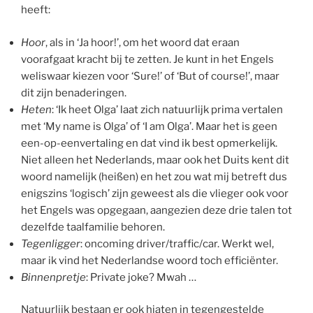
heeft:
Hoor
, als in ‘Ja hoor!’, om het woord dat eraan
voorafgaat kracht bij te zetten. Je kunt in het Engels
weliswaar kiezen voor ‘Sure!’ of ‘But of course!’, maar
dit zijn benaderingen.
Heten
: ‘Ik heet Olga’ laat zich natuurlijk prima vertalen
met ‘My name is Olga’ of ‘I am Olga’. Maar het is geen
een-op-eenvertaling en dat vind ik best opmerkelijk.
Niet alleen het Nederlands, maar ook het Duits kent dit
woord namelijk (heißen) en het zou wat mij betreft dus
enigszins ‘logisch’ zijn geweest als die vlieger ook voor
het Engels was opgegaan, aangezien deze drie talen tot
dezelfde taalfamilie behoren.
Tegenligger
: oncoming driver/traffic/car. Werkt wel,
maar ik vind het Nederlandse woord toch efficiënter.
Binnenpretje
: Private joke? Mwah …
Natuurlijk bestaan er ook hiaten in tegengestelde