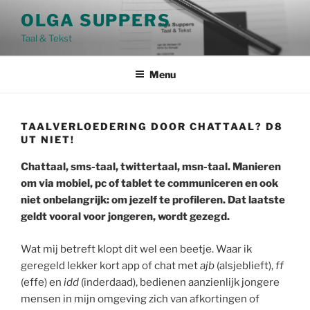
Skip
OLGA SUPPERS
to
Taal & Tekst
content
Menu
TAALVERLOEDERING DOOR CHATTAAL? D8
UT NIET!
Chattaal, sms-taal, twittertaal, msn-taal. Manieren
om via mobiel, pc of tablet te communiceren en ook
niet onbelangrijk: om jezelf te profileren. Dat laatste
geldt vooral voor jongeren, wordt gezegd.
Wat mij betreft klopt dit wel een beetje. Waar ik
geregeld lekker kort app of chat met
ajb
(alsjeblieft),
ff
(effe) en
idd
(inderdaad), bedienen aanzienlijk jongere
mensen in mijn omgeving zich van afkortingen of