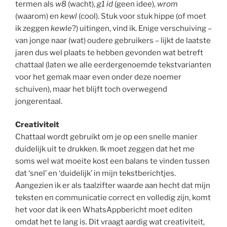
termen als
w8
(wacht),
g1 id
(geen idee),
wrom
(waarom) en
kewl
(cool). Stuk voor stuk hippe (of moet
ik zeggen
kewle
?) uitingen, vind ik. Enige verschuiving –
van jonge naar (wat) oudere gebruikers – lijkt de laatste
jaren dus wel plaats te hebben gevonden wat betreft
chattaal (laten we alle eerdergenoemde tekstvarianten
voor het gemak maar even onder deze noemer
schuiven), maar het blijft toch overwegend
jongerentaal.
Creativiteit
Chattaal wordt gebruikt om je op een snelle manier
duidelijk uit te drukken. Ik moet zeggen dat het me
soms wel wat moeite kost een balans te vinden tussen
dat ‘snel’ en ‘duidelijk’ in mijn tekstberichtjes.
Aangezien ik er als taalzifter waarde aan hecht dat mijn
teksten en communicatie correct en volledig zijn, komt
het voor dat ik een WhatsAppbericht moet editen
omdat het te lang is. Dit vraagt aardig wat creativiteit,