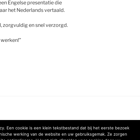
een Engelse presentatie die
aar het Nederlands vertaald.
l, zorgvuldig en snel verzorgd.
 werken!”
y. Een cookie is een klein tekstbestand dat bij het eerste bezoek
chnische werking van de website en uw gebruiksgemak. Ze zorgen