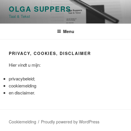
Skip
OLGA SUPPERS
to
Taal & Tekst
content
Menu
PRIVACY, COOKIES, DISCLAIMER
Hier vindt u mijn:
privacybeleid;
cookiemelding
en disclaimer.
Cookiemelding
Proudly powered by WordPress