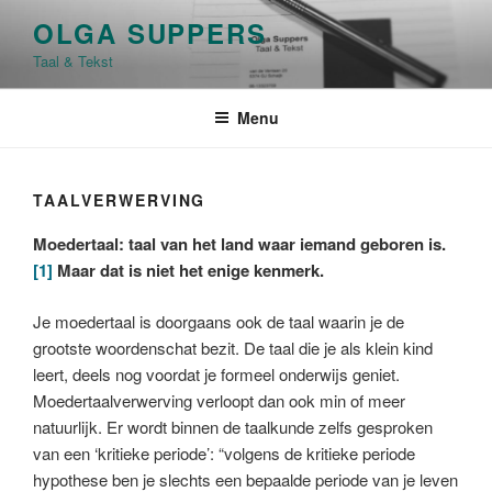
Ga
OLGA SUPPERS
naar
Taal & Tekst
de
inhoud
Menu
TAALVERWERVING
Moedertaal: taal van het land waar iemand geboren is.
[1]
Maar dat is niet het enige kenmerk.
Je moedertaal is doorgaans ook de taal waarin je de
grootste woordenschat bezit. De taal die je als klein kind
leert, deels nog voordat je formeel onderwijs geniet.
Moedertaalverwerving verloopt dan ook min of meer
natuurlijk. Er wordt binnen de taalkunde zelfs gesproken
van een ‘kritieke periode’: “volgens de kritieke periode
hypothese ben je slechts een bepaalde periode van je leven