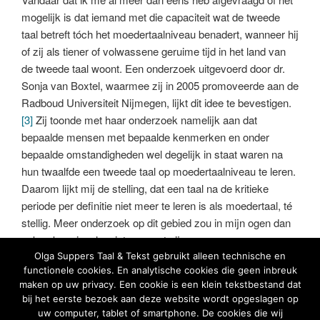
mogelijk is dat iemand met die capaciteit wat de tweede
taal betreft tóch het moedertaalniveau benadert, wanneer hij
of zij als tiener of volwassene geruime tijd in het land van
de tweede taal woont. Een onderzoek uitgevoerd door dr.
Sonja van Boxtel, waarmee zij in 2005 promoveerde aan de
Radboud Universiteit Nijmegen, lijkt dit idee te bevestigen.
[3]
Zij toonde met haar onderzoek namelijk aan dat
bepaalde mensen met bepaalde kenmerken en onder
bepaalde omstandigheden wel degelijk in staat waren na
hun twaalfde een tweede taal op moedertaalniveau te leren.
Daarom lijkt mij de stelling, dat een taal na de kritieke
periode per definitie niet meer te leren is als moedertaal, té
stellig. Meer onderzoek op dit gebied zou in mijn ogen dan
ook zeker zinvol en interessant zijn.
Olga Suppers Taal & Tekst gebruikt alleen technische en
functionele cookies. En analytische cookies die geen inbreuk
[1]
Bron:
http://www.vandale.nl/opzoeken?
maken op uw privacy. Een cookie is een klein tekstbestand dat
pattern=moedertaal&lang=nn#.VwuQCXpX3dQ
bij het eerste bezoek aan deze website wordt opgeslagen op
uw computer, tablet of smartphone. De cookies die wij