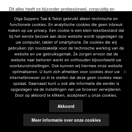
Dit alles heeft ze bijzonder professioneel, zorgvuldig en
snel verzorgd.
Olga Suppers Taal & Tekst gebruikt alleen technische en
functionele cookies. En analytische cookies die geen inbreuk
Het is een plezier om met Olga samen te werken!”
maken op uw privacy. Een cookie is een klein tekstbestand dat
bij het eerste bezoek aan deze website wordt opgeslagen op
uw computer, tablet of smartphone. De cookies die wij
gebruiken zijn noodzakelijk voor de technische werking van de
website en uw gebruiksgemak. Ze zorgen ervoor dat de
website naar behoren werkt en onthouden bijvoorbeeld uw
voorkeursinstellingen. Ook kunnen wij hiermee onze website
optimaliseren. U kunt zich afmelden voor cookies door uw
Cookiemelding
Ondersteund door WordPress
internetbrowser zo in te stellen dat deze geen cookies meer
opslaat. Daarnaast kunt u ook alle informatie die eerder is
opgeslagen via de instellingen van uw browser verwijderen.
Door op akkoord te klikken, accepteert u onze cookies.
Akkoord
Meer informatie over onze cookies