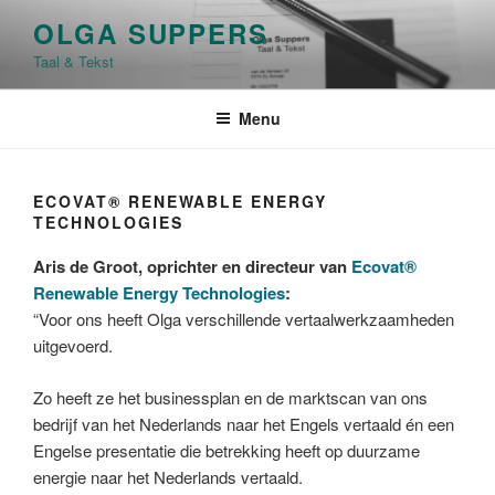
Ga
OLGA SUPPERS
naar
Taal & Tekst
de
inhoud
Menu
ECOVAT® RENEWABLE ENERGY
TECHNOLOGIES
Aris de Groot, oprichter en directeur van
Ecovat®
Renewable Energy Technologies
:
“Voor ons heeft Olga verschillende vertaalwerkzaamheden
uitgevoerd.
Zo heeft ze het businessplan en de marktscan van ons
bedrijf van het Nederlands naar het Engels vertaald én een
Engelse presentatie die betrekking heeft op duurzame
energie naar het Nederlands vertaald.